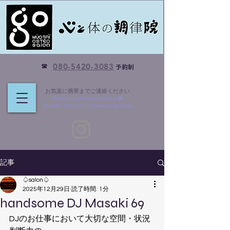
☎
080-5420-3083
​予約制
お気楽に携帯までご連絡ください
Please feel free to contact...☎
​English, Thai, and Chinese languages
記事
♤salon♤
2025年12月29日
読了時間: 1分
handsome DJ Masaki 69
DJのお仕事において大切な空間・状況